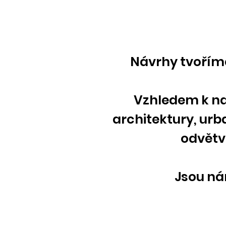
Návrhy tvoříme
Vzhledem k na
architektury, urb
odvětv
Jsou nám