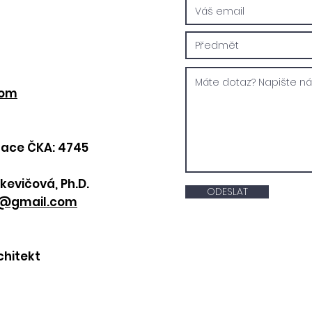
com
izace ČKA: 4745
kevičová, Ph.D.
ODESLAT
a@gmail.com
chitekt