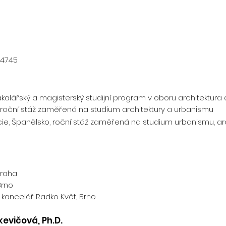
 4745
bakalářský a magisterský studijní program v oboru architektur
, roční stáž zaměřená na studium architektury a urbanismu
cie, Španělsko, roční stáž zaměřená na studium urbanismu, arch
, Praha
Brno
á kancelář Radko Květ, Brno
evičová, Ph.D.