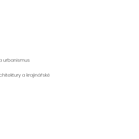
a a urbanismus
itektury a krajinářské