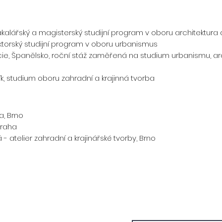
bakalářský a magisterský studijní program v oboru architektur
oktorský studijní program v oboru urbanismus
cie, Španělsko, roční stáž zaměřená na studium urbanismu, arch
k, studium oboru zahradní a krajinná tvorba
a, Brno
, Praha
- atelier zahradní a krajinářské tvorby, Brno