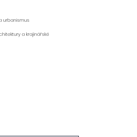
a a urbanismus
itektury a krajinářské