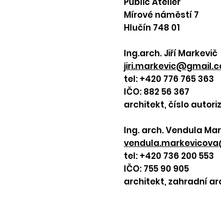
Public Atelier
Mírové náměstí 7
Hlučín 748 01
Ing.arch. Jiří Markevič
jiri.markevic@gmail.
tel: +420 776 765 363
IČO: 882 56 367
architekt, číslo autor
Ing. arch. Vendula Mar
vendula.markevicov
tel: +420 736 200 553
IČO: 755 90 905
architekt, zahradní ar